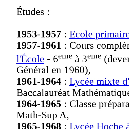
Études :
1953-1957
:
Ecole primaire
1957-1961
: Cours complé
eme
eme
l'École
- 6
à 3
(deven
Général en 1960),
1961-1964
:
Lycée mixte d
Baccalauréat Mathématique
1964-1965
: Classe prépar
Math-Sup A,
1965-1968
:
Lycée Hoche à